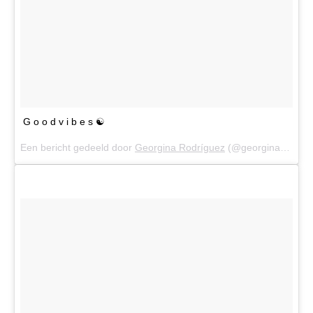
G o o d v i b e s ☯️
Een bericht gedeeld door
Georgina Rodríguez
(@georginagio) op