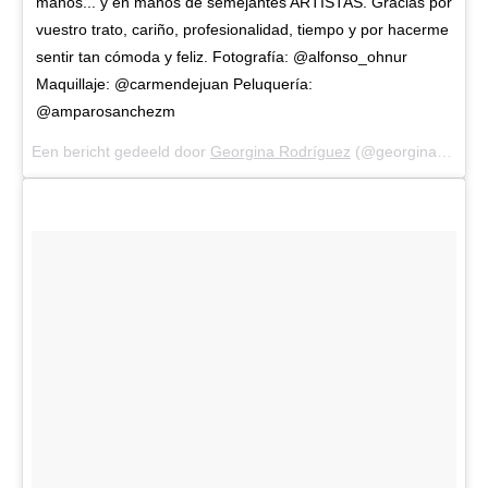
manos... y en manos de semejantes ARTISTAS. Gracias por
vuestro trato, cariño, profesionalidad, tiempo y por hacerme
sentir tan cómoda y feliz. Fotografía: @alfonso_ohnur
Maquillaje: @carmendejuan Peluquería:
@amparosanchezm
Een bericht gedeeld door
Georgina Rodríguez
(@georginagio) op