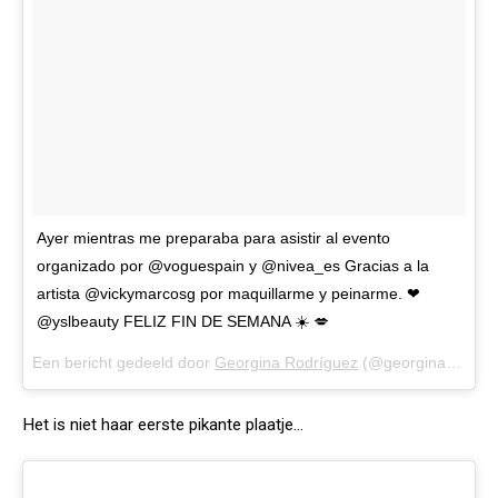
Ayer mientras me preparaba para asistir al evento
organizado por @voguespain y @nivea_es Gracias a la
artista @vickymarcosg por maquillarme y peinarme. ❤
@yslbeauty FELIZ FIN DE SEMANA ☀️ 💋
Een bericht gedeeld door
Georgina Rodríguez
(@georginagio) op
Het is niet haar eerste pikante plaatje...