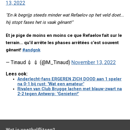
13, 2022
"En ik begrijp steeds minder wat Refaelov op het veld doet...
hij stopt fases het is vaak gênant!"
Et je pige de moins en moins ce que Refaelov fait sur le
terrain… qu’il arrête les phases arrêtées c’est souvent
gênant!
#andgnk
— Tinaud 💉 💉 (@M_Tinaud)
November 13, 2022
Lees ook:
Anderlecht-fans ERGEREN ZICH DOOD aan 1 speler
na 0-1 bij rust: "Wat een amateur"
Rivalen van Club Brugge lachen met blauw-zwart na
2-2 tegen Antwerp: "Genieten!"
Wat is voetbalflitsen?