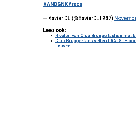
#ANDGNK
#rsca
— Xavier DL (@XavierDL1987)
Novembe
Lees ook:
Rivalen van Club Brugge lachen met b
Club Brugge-fans vellen LAATSTE oord
Leuven