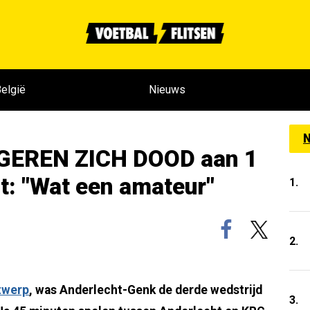
elgië
Nieuws
N
RGEREN ZICH DOOD aan 1
st: "Wat een amateur"
1.
2.
twerp
, was Anderlecht-Genk de derde wedstrijd
3.