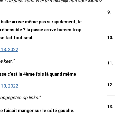
ijk ? De pass komt veel te makkelijk aan voor Munoz
9.
la balle arrive même pas si rapidement, le
éhensible ? la passe arrive bieeen trop
10.
e fait tout seul.
13, 2022
e keer."
11.
e c’est la 4ème fois là quand même
12.
13, 2022
opgegeten op links."
13.
se faisait manger sur le côté gauche.