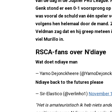
van de dag in de Jupiler PRo League.
Genk stond er een 0-1 voorsprong op 
was vooral de schuld van één speler v
volgens hen helemaal door de mand. Z
Veldman zag dat en hij greep meteen i
viel Murillo in.
RSCA-fans over N'diaye
Wat doet ndiaye man
— Yarno Dejonckheere (@YarnoDejonc
Ndiaye back to the futures please
— Sir-Elastico (@verlinho1)
November 1
"Het is amateuristisch ik heb niets and