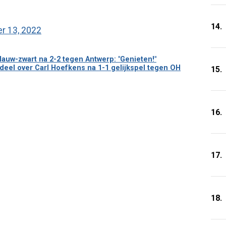
14.
r 13, 2022
lauw-zwart na 2-2 tegen Antwerp: "Genieten!"
eel over Carl Hoefkens na 1-1 gelijkspel tegen OH
15.
16.
17.
18.