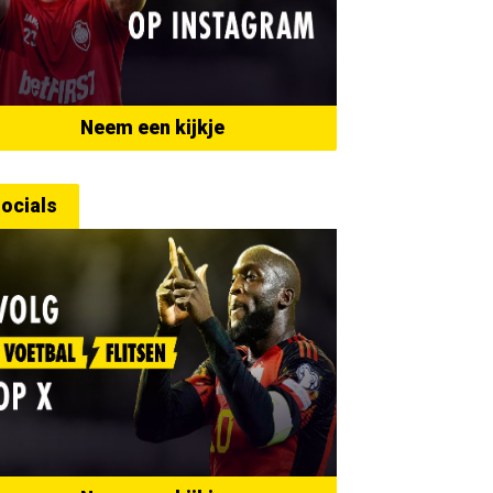
Neem een kijkje
ocials