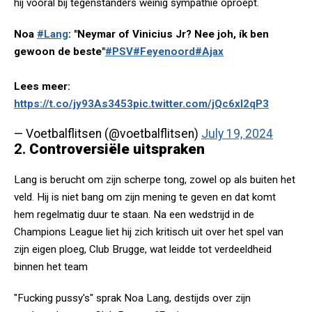
hij vooral bij tegenstanders weinig sympathie oproept.
Noa
#Lang
: "Neymar of Vinicius Jr? Nee joh, ík ben
gewoon de beste"
#PSV
#Feyenoord
#Ajax
Lees meer:
https://t.co/jy93As3453
pic.twitter.com/jQc6xl2qP3
— Voetbalflitsen (@voetbalflitsen)
July 19, 2024
2.
Controversiële uitspraken
Lang is berucht om zijn scherpe tong, zowel op als buiten het
veld. Hij is niet bang om zijn mening te geven en dat komt
hem regelmatig duur te staan. Na een wedstrijd in de
Champions League liet hij zich kritisch uit over het spel van
zijn eigen ploeg, Club Brugge, wat leidde tot verdeeldheid
binnen het team​
"Fucking pussy's" sprak Noa Lang, destijds over zijn