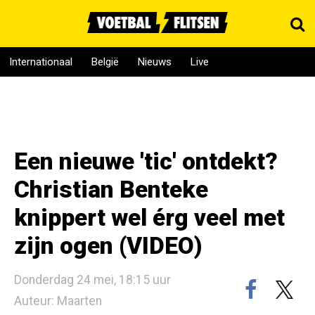
Internationaal
België
Nieuws
Live
Een nieuwe 'tic' ontdekt?
Christian Benteke
knippert wel érg veel met
zijn ogen (VIDEO)
Donderdag 24 mei, 18:15 uur
Auteur: Maarten