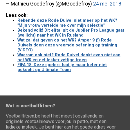
— Mathieu Goedefroy (@MGoedefroy)
24 mei 2018
Lees ook:
Rekende deze Rode Duivel niet meer op het WK?
"Mijn vrouw vertelde me over mijn selectie"
Bekend volk! Dit elftal uit de Jupiler Pro League gaat
(wellicht) naar het WK in Rusland
Wat zal dat geven op het WK? Amper 9 (!) Rode
Duivels doen deze vreemde oefening op training
(VIDEO)
Waarom ook niet? Rode Duivel denkt even niet aan
het WK en eet lekker vettige troep
FIFA 18: Deze spelers had je maar beter niet
gekocht op Ultimate Team
Wat is voetbalflitsen?
Voetbalflitsen.be heeft het meest opvallende en
originele voetbalnieuws voor jou in petto, met een
ludieke insteek. Je bent hier aan het goede adres voor