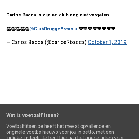
Carlos Bacca is zijn ex-club nog niet vergeten.
👏👏👏👏👏
@ClubBrugge
#reaclu
💙💙💙💙🖤🖤🖤🖤
— Carlos Bacca (@carlos7bacca)
October 1, 2019
Wat is voetbalflitsen?
Voetbalflitsen.be heeft het meest opvallende en
originele voetbalnieuws voor jou in petto, met een
ludieke insteek. Je bent hier aan het goede adres voor