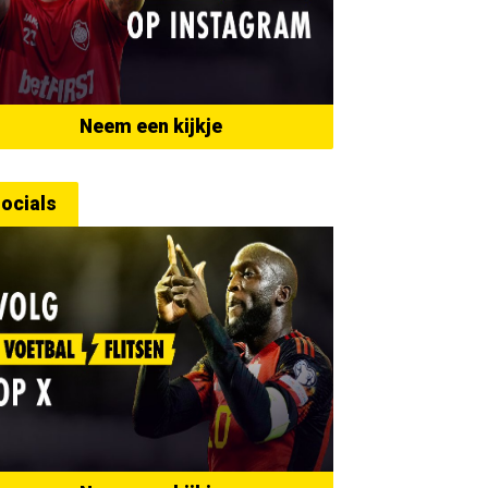
Neem een kijkje
ocials