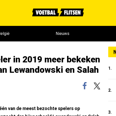
elgië
Nieuws
N
eler in 2019 meer bekeken
an Lewandowski en Salah
1.
2.
 één van de meest bezochte spelers op
3.