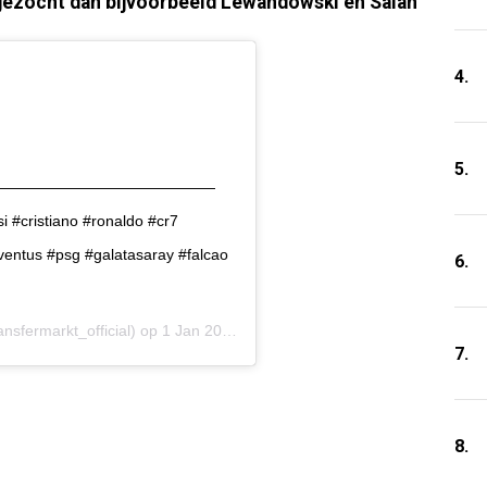
gezocht dan bijvoorbeeld Lewandowski en Salah
4.
5.
💫 ———————————————————
i #cristiano #ronaldo #cr7
ventus #psg #galatasaray #falcao
6.
nsfermarkt_official) op
1 Jan 2020 om 7:01 (PST)
7.
8.