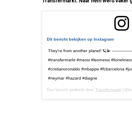
Transfermarkt. Naar hem werd vaker 
Dit bericht bekijken op Instagram
They’re from another planet! 🪐
#transfermarkt #messi #leomessi #lionelmess
#cristianoronaldo #mbappe #fcbarcelona #ju
#neymar #hazard #diagne
Een bericht gedeeld door
Transfermarkt
(@tra