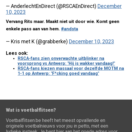
— AnderlechtEnDirect (@RSCAEnDirect)
December
10, 2023
Vervang Rits maar. Maakt niet uit door wie. Komt geen
enkele pass aan van hem.
#andsta
— Kris met K (@grabberke)
December 10, 2023
Lees ook:
RSCA-fans zien onverwachte uitblinker na
voorsprong vs Antwerp: "Hij is wakker vandaag!"
RSCA-fans kiezen massaal voor dezelfde MOTM na
1-1 op Antwerp: "F*cking goed vandaag"
Wat is voetbalflitsen?
Voetbalflitsen.be heeft het meest opvallende en
originele voetbalnieuws voor jou in petto, met een
ludieke insteek. Je bent hier aan het goede adres voor