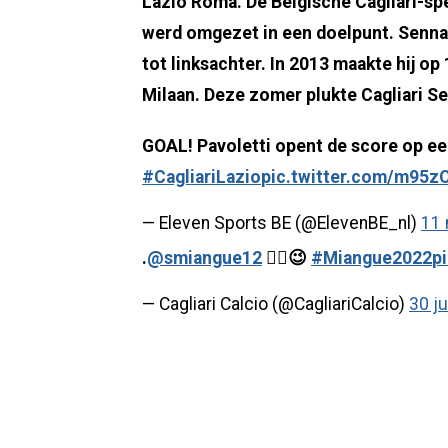
Lazio Roma. De Belgische Cagliari-spe
werd omgezet in een doelpunt. Senna 
tot linksachter. In 2013 maakte hij op 
Milaan. Deze zomer plukte Cagliari Sen
GOAL! Pavoletti opent de score op ee
#CagliariLazio
pic.twitter.com/m95z
— Eleven Sports BE (@ElevenBE_nl)
11 
.
@smiangue12
✍🏾😉
#Miangue2022
p
— Cagliari Calcio (@CagliariCalcio)
30 j