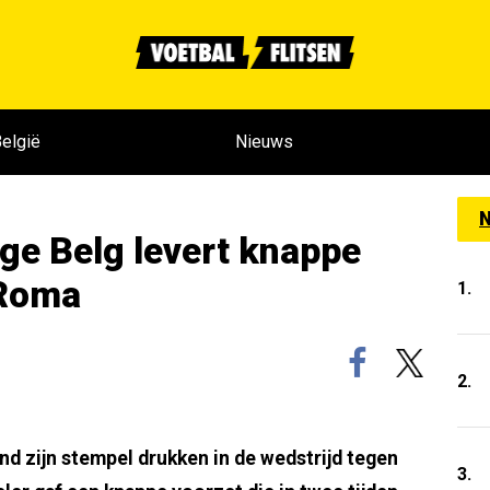
elgië
Nieuws
N
ge Belg levert knappe
 Roma
1.
2.
nd zijn stempel drukken in de wedstrijd tegen
3.