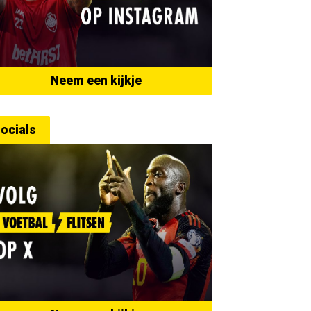
Neem een kijkje
ocials