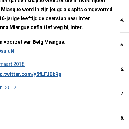
ler gaf een knappe voorzet die in twee tijden
Miangue werd in zijn jeugd als spits omgevormd
16-jarige leeftijd de overstap naar Inter
4.
na Miangue definitief weg bij Inter.
n voorzet van Belg Miangue.
5.
OsuluN
maart 2018
6.
ic.twitter.com/y5fLFJBkRp
uni 2017
7.
8.