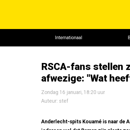
Internationaal
B
RSCA-fans stellen z
afwezige: "Wat hee
Zondag 16 januari, 18:20 uur
Auteur: stef
Anderlecht-spits Kouamé is naar de A