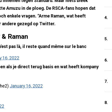
ou innemen tegen Standard. Maar niets bleek
tte Amuzu in de ploeg. De RSCA-fans hopen dat
 toch enkele vragen. "Arme Raman, wat heeft
4.
 andere gezegd op Twitter.
y & Raman
5.
t pas là, il reste quand même sur le banc
y 16, 2022
6.
n als je direct terug basis en wat heeft kompany
7.
khe2)
January 16, 2022
8.
022