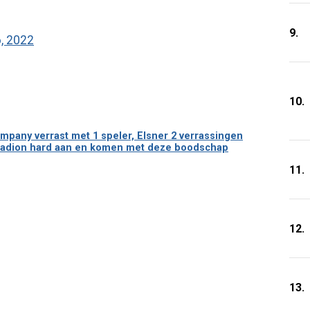
9.
, 2022
10.
mpany verrast met 1 speler, Elsner 2 verrassingen
stadion hard aan en komen met deze boodschap
11.
12.
13.