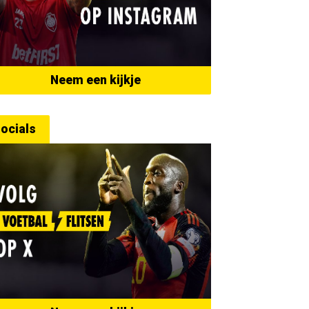
Neem een kijkje
ocials