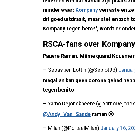
iedereen wel dat Raman zijn plaats z
minder waar:
Kompany
verraste en ze
dit goed uitdraait, maar stellen zich
Kompany tegen hem?", wordt er onder
RSCA-fans over Kompan
Pauvre Raman. Même quand Kouame n'es
— Sebastien Lottin (@Seblot93)
Januar
magallan kan geen corona gehad hebbe
tegen benito
— Yarno Dejonckheere (@YarnoDejonc
@Andy_Van_Sande
raman 😢
— Milan (@PortaelMilan)
January 16, 2