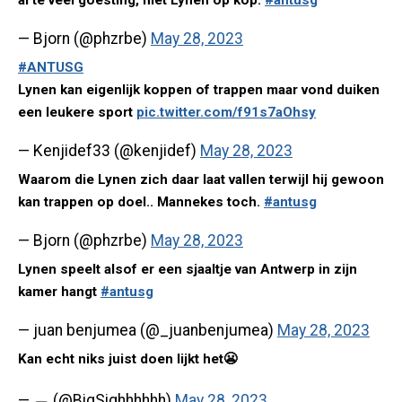
al te veel goesting, met Lynen op kop.
#antusg
— Bjorn (@phzrbe)
May 28, 2023
#ANTUSG
Lynen kan eigenlijk koppen of trappen maar vond duiken
een leukere sport
pic.twitter.com/f91s7aOhsy
— Kenjidef33 (@kenjidef)
May 28, 2023
Waarom die Lynen zich daar laat vallen terwijl hij gewoon
kan trappen op doel.. Mannekes toch.
#antusg
— Bjorn (@phzrbe)
May 28, 2023
Lynen speelt alsof er een sjaaltje van Antwerp in zijn
kamer hangt
#antusg
— juan benjumea (@_juanbenjumea)
May 28, 2023
Kan echt niks juist doen lijkt het😬
— 🕳️ (@BigSighhhhhh)
May 28, 2023