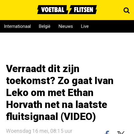
Internationaal
België
Nieuws
Live
Verraadt dit zijn
toekomst? Zo gaat Ivan
Leko om met Ethan
Horvath net na laatste
fluitsignaal (VIDEO)
Woensdag 16 mei, 08:15 uur