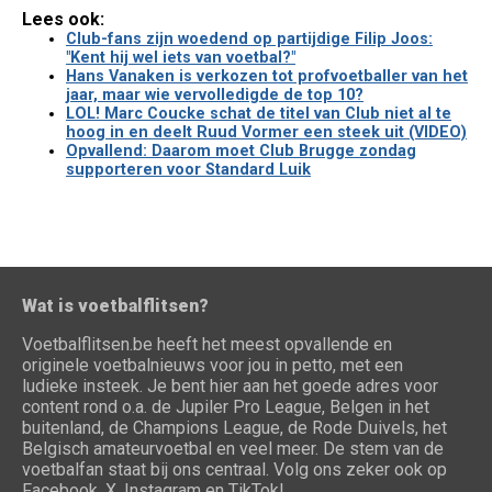
Lees ook:
Club-fans zijn woedend op partijdige Filip Joos:
"Kent hij wel iets van voetbal?"
Hans Vanaken is verkozen tot profvoetballer van het
jaar, maar wie vervolledigde de top 10?
LOL! Marc Coucke schat de titel van Club niet al te
hoog in en deelt Ruud Vormer een steek uit (VIDEO)
Opvallend: Daarom moet Club Brugge zondag
supporteren voor Standard Luik
Wat is voetbalflitsen?
Voetbalflitsen.be heeft het meest opvallende en
originele voetbalnieuws voor jou in petto, met een
ludieke insteek. Je bent hier aan het goede adres voor
content rond o.a. de Jupiler Pro League, Belgen in het
buitenland, de Champions League, de Rode Duivels, het
Belgisch amateurvoetbal en veel meer. De stem van de
voetbalfan staat bij ons centraal. Volg ons zeker ook op
Facebook, X, Instagram en TikTok!