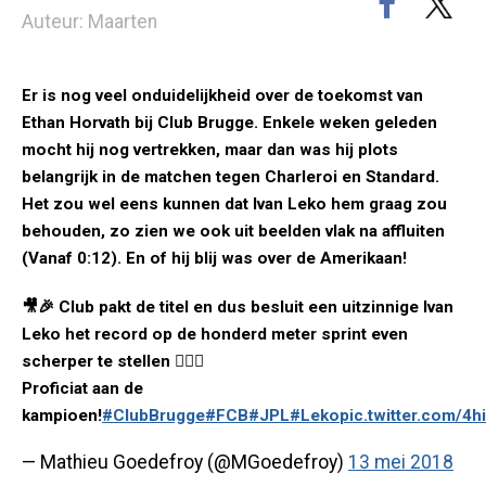
Auteur: Maarten
Er is nog veel onduidelijkheid over de toekomst van
Ethan Horvath bij Club Brugge. Enkele weken geleden
mocht hij nog vertrekken, maar dan was hij plots
belangrijk in de matchen tegen Charleroi en Standard.
Het zou wel eens kunnen dat Ivan Leko hem graag zou
behouden, zo zien we ook uit beelden vlak na affluiten
(Vanaf 0:12). En of hij blij was over de Amerikaan!
🎥🎉 Club pakt de titel en dus besluit een uitzinnige Ivan
Leko het record op de honderd meter sprint even
scherper te stellen 🏃🏻‍♂️
Proficiat aan de
kampioen!
#ClubBrugge
#FCB
#JPL
#Leko
pic.twitter.com/4
— Mathieu Goedefroy (@MGoedefroy)
13 mei 2018