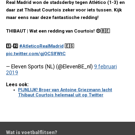
Real Madrid won de stadsderby tegen Atlético (1-3) en
daar zat Thibaut Courtois zeker voor iets tussen. Kijk
maar eens naar deze fantastische redding!
THIBAUT | Wat een redding van Courtois! 😍🇧🇪
1️⃣-2️⃣
#AtleticoRealMadrid
🇪🇸
pic.twitter.com/gjOCSlfWtC
— Eleven Sports (NL) (@ElevenBE_nl)
9 februari
2019
Lees ook:
PIJNLIJK! Broer van Antoine Griezmann lacht
Thibaut Courtois helemaal uit op Twitter
Wat is voetbalflitsen?