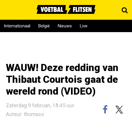
Internationaal
België
Nieuws
Live
WAUW! Deze redding van
Thibaut Courtois gaat de
wereld rond (VIDEO)
Zaterdag 9 februari, 18:45 uur
Auteur: thomass