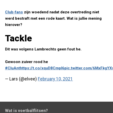
Club-fans
zijn woedend nadat deze overtreding niet
werd bestraft met een rode kaart. Wat is jullie mening
hierover?
Tackle
Dit was volgens Lambrechts geen fout he.
Gewoon zuiver rood he
#CluAnt
https://t.co/xquD8CmpI6
pic.twitter.com/6MxFkgYX
— Lars (@elvee)
February 10, 2021
Wat is voetbalflitsen?