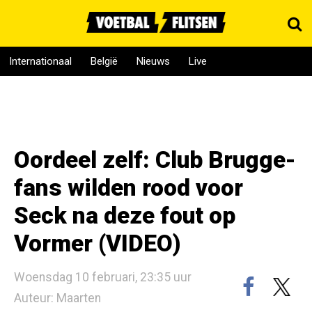
Internationaal
België
Nieuws
Live
Oordeel zelf: Club Brugge-
fans wilden rood voor
Seck na deze fout op
Vormer (VIDEO)
Woensdag 10 februari, 23:35 uur
Auteur: Maarten