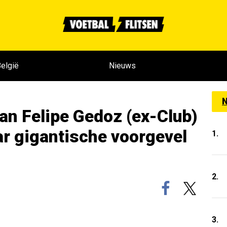
elgië
Nieuws
N
n Felipe Gedoz (ex-Club)
r gigantische voorgevel
1.
2.
3.