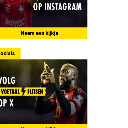
Neem een kijkje
ocials