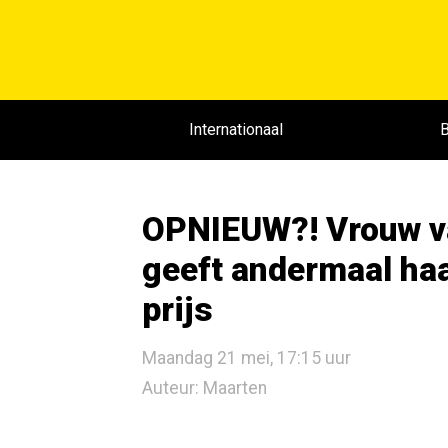
Internationaal
B
OPNIEUW?! Vrouw va
geeft andermaal haa
prijs
Maandag 21 mei, 17:15 uur
Auteur: Maarten