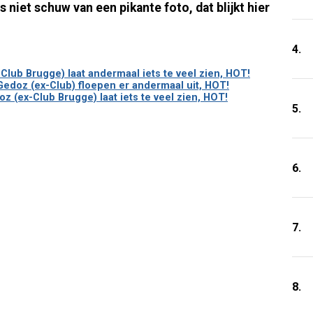
 niet schuw van een pikante foto, dat blijkt hier
4.
lub Brugge) laat andermaal iets te veel zien, HOT!
edoz (ex-Club) floepen er andermaal uit, HOT!
 (ex-Club Brugge) laat iets te veel zien, HOT!
5.
6.
7.
8.