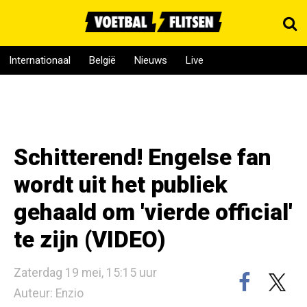
Internationaal
België
Nieuws
Live
Schitterend! Engelse fan
wordt uit het publiek
gehaald om 'vierde official'
te zijn (VIDEO)
Zaterdag 19 mei, 15:15 uur
Auteur: Enzio