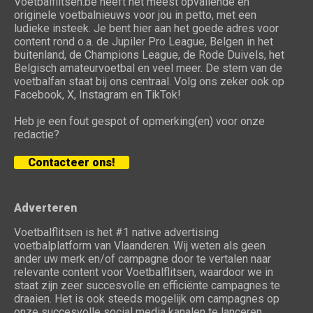
Voetbalflitsen.be heeft het meest opvallende en
originele voetbalnieuws voor jou in petto, met een
ludieke insteek. Je bent hier aan het goede adres voor
content rond o.a. de Jupiler Pro League, Belgen in het
buitenland, de Champions League, de Rode Duivels, het
Belgisch amateurvoetbal en veel meer. De stem van de
voetbalfan staat bij ons centraal. Volg ons zeker ook op
Facebook, X, Instagram en TikTok!
Heb je een fout gespot of opmerking(en) voor onze
redactie?
Contacteer ons!
Adverteren
Voetbalflitsen is het #1 native advertising
voetbalplatform van Vlaanderen. Wij weten als geen
ander uw merk en/of campagne door te vertalen naar
relevante content voor Voetbalflitsen, waardoor we in
staat zijn zeer succesvolle en efficiënte campagnes te
draaien. Het is ook steeds mogelijk om campagnes op
onze succesvolle social media kanalen te lanceren.