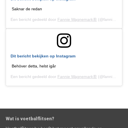
Saknar de redan
Een bericht gedeeld door
Fannie Wagnemark🦋
(@fanniewagnemark) op
Dit bericht bekijken op Instagram
Behöver detta, helst igår
Een bericht gedeeld door
Fannie Wagnemark🦋
(@fanniewagnemark) op
Wat is voetbalflitsen?