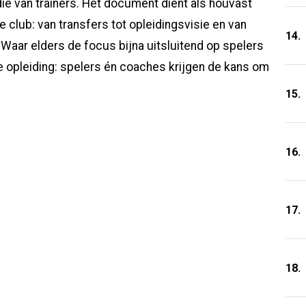
die van trainers. Het document dient als houvast
e club: van transfers tot opleidingsvisie en van
14.
 Waar elders de focus bijna uitsluitend op spelers
e opleiding: spelers én coaches krijgen de kans om
15.
16.
17.
18.