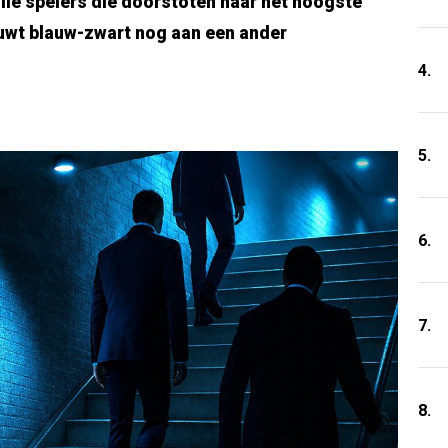
lle spelers die doorstoten naar het hoogste
uwt blauw-zwart nog aan een ander
4.
5.
6.
7.
8.