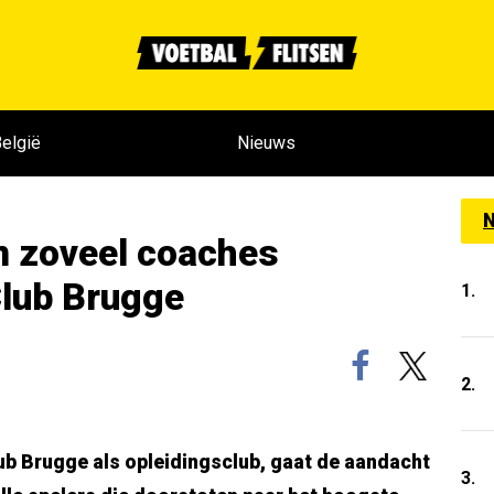
elgië
Nieuws
N
 zoveel coaches
Club Brugge
1.
2.
b Brugge als opleidingsclub, gaat de aandacht
3.