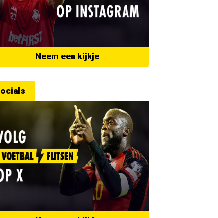
Neem een kijkje
ocials