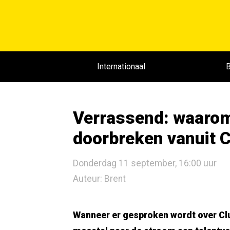
Internationaal
B
Verrassend: waarom
doorbreken vanuit 
Donderdag 11 september, 16:00 uur
Auteur: Brent
Wanneer er gesproken wordt over Clu