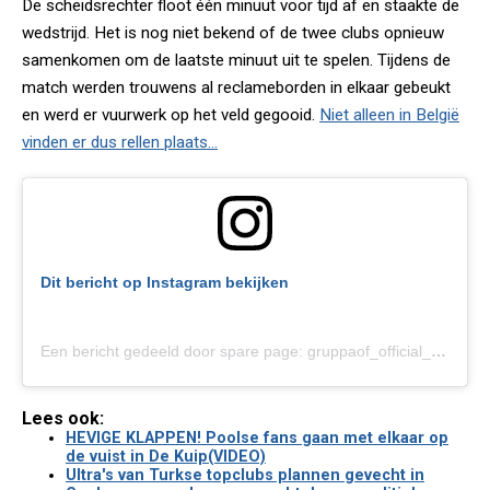
De scheidsrechter floot één minuut voor tijd af en staakte de
wedstrijd. Het is nog niet bekend of de twee clubs opnieuw
samenkomen om de laatste minuut uit te spelen. Tijdens de
match werden trouwens al reclameborden in elkaar gebeukt
en werd er vuurwerk op het veld gegooid.
Niet alleen in België
vinden er dus rellen plaats...
Dit bericht op Instagram bekijken
Een bericht gedeeld door spare page: gruppaof_official_ (@gruppaof_official)
Lees ook:
HEVIGE KLAPPEN! Poolse fans gaan met elkaar op
de vuist in De Kuip(VIDEO)
Ultra's van Turkse topclubs plannen gevecht in