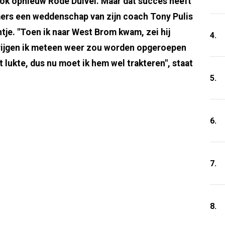
 ook opnieuw Rode Duivel. Maar dat succes heeft
mers een weddenschap van zijn coach Tony Pulis
je. "Toen ik naar West Brom kwam, zei hij
4.
krijgen ik meteen weer zou worden opgeroepen
 lukte, dus nu moet ik hem wel trakteren", staat
5.
6.
7.
8.