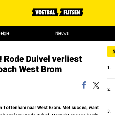
elgië
Nieuws
N
 Rode Duivel verliest
oach West Brom
1.
2.
an Tottenham naar West Brom. Met succes, want
3.