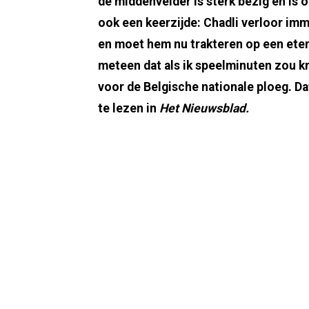
de middenvelder is sterk bezig en is
ook een keerzijde: Chadli verloor im
en moet hem nu trakteren op een etent
meteen dat als ik speelminuten zou 
voor de Belgische nationale ploeg. Dat
te lezen in
Het Nieuwsblad.