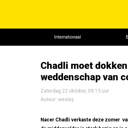
Internationaal
B
Chadli moet dokken!
weddenschap van c
Zaterdag 22 oktober, 09:15 uur
Auteur: wesley
Nacer Chadli verkaste deze zomer v