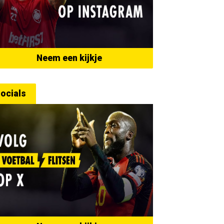
Neem een kijkje
ocials