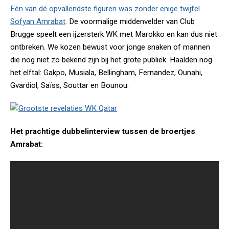
Eén van dé opvallendste figuren was zonder enige twijfel
Sofyan Amrabat
. De voormalige middenvelder van Club
Brugge speelt een ijzersterk WK met Marokko en kan dus niet
ontbreken. We kozen bewust voor jonge snaken of mannen
die nog niet zo bekend zijn bij het grote publiek. Haalden nog
het elftal: Gakpo, Musiala, Bellingham, Fernandez, Ounahi,
Gvardiol, Saïss, Souttar en Bounou.
Het prachtige dubbelinterview tussen de broertjes
Amrabat: