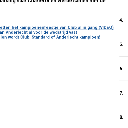
atsing naar Charleroi en vierde samen met de
4.
etten het kampioenenfeestje van Club al in gang (VIDEO)
n Anderlecht al voor de wedstrijd vast
llen wordt Club, Standard of Anderlecht kampioen!
5.
6.
7.
8.