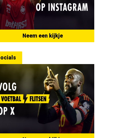
Neem een kijkje
ocials