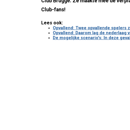
Club Brugge. Ze maakte mee de verpla
Club-fans!
Lees ook:
Opvallend: Twee opvallende spelers z
Opvallend: Daarom lag de nederlaag va
De mogelijke scenario's: In deze geva