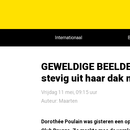
Internationaal
B
GEWELDIGE BEELDEN
stevig uit haar dak
Vrijdag 11 mei, 09:15 uur
Auteur: Maarten
Dorothée Poulain was gisteren een o