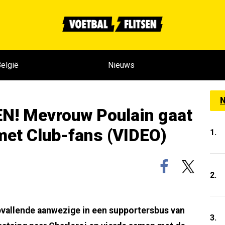
elgië
Nieuws
N
! Mevrouw Poulain gaat
 met Club-fans (VIDEO)
1.
2.
pvallende aanwezige in een supportersbus van
3.