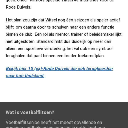
goed: onder Wilmots speelde Witsel 47 interlands voor de
Rode Duivels.
Het plan zou zijn dat Witsel nog één seizoen als speler actief
blijft, om daarna door te schuiven naar een andere functie
binnen de club. Een rol als mentor, trainer of beleidsmaker lijkt
niet uitgesloten. Standard mikt dus duidelijk op meer dan
alleen een sportieve versterking; het wil ook een symbool
terughalen dat past binnen een breder toekomstplan.
Bekijk hier 10 (ex)-Rode Duivels die ook terugkeerden
naar hun thuisland.
Wat is voetbalflitsen?
Voetbalflitsen.be heeft het meest opvallende en
originele voetbalnieuws voor jou in petto, met een