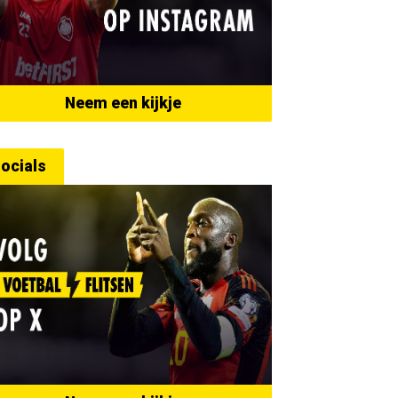
Neem een kijkje
ocials