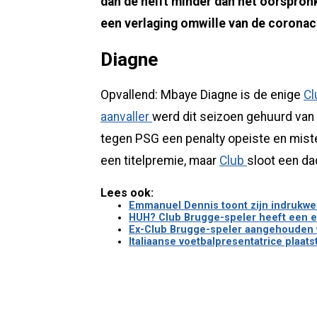
dan de helft minder dan het oorspron
een verlaging omwille van de coronacr
Diagne
Opvallend: Mbaye Diagne is de enige
Cl
aanvaller
werd dit seizoen gehuurd van 
tegen PSG een penalty opeiste en miste.
een titelpremie, maar
Club
sloot een da
Lees ook:
Emmanuel Dennis toont zijn indrukwek
HUH? Club Brugge-speler heeft een e
Ex-Club Brugge-speler aangehouden v
Italiaanse voetbalpresentatrice plaatst 