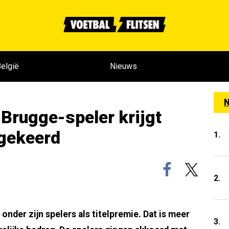
elgië
Nieuws
N
 Brugge-speler krijgt
tgekeerd
1.
2.
 onder zijn spelers als titelpremie. Dat is meer
3.