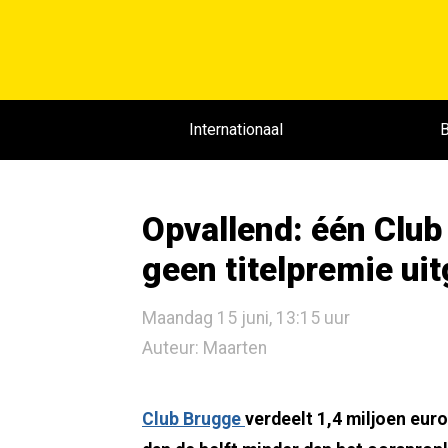
Internationaal
B
Opvallend: één Club
geen titelpremie ui
Maandag 15 juni, 13:15 uur
Auteur: Maarten
Club Brugge
verdeelt 1,4 miljoen euro