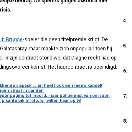
kelijke bedrag. De spelers gingen akkoord met
isis.
4.
ub Brugge
-speler die geen titelpremie krijgt. De
5.
Galatasaray, maar maakte zich onpopulair toen hij
 In zijn contract stond wel dat Diagne recht had op
dingsovereenkomst. Het huurcontract is beëindigd.
6.
kende sixpack ... en heeft ook een nieuw kapsel!
igen straat in Landen
7.
oor poging tot moord, maar politie mist van persoon
pikante bikinifoto, wij willen haar op tv!
8.