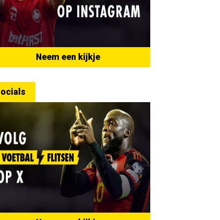
Neem een kijkje
ocials