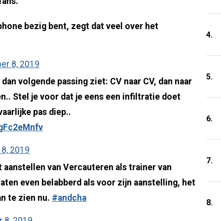
fans.
phone bezig bent, zegt dat veel over het
4.
r 8, 2019
5.
dan volgende passing ziet: CV naar CV, dan naar
. Stel je voor dat je eens een infiltratie doet
aarlijke pas diep..
6.
ygFc2eMnfv
8, 2019
7.
 aanstellen van Vercauteren als trainer van
taten even belabberd als voor zijn aanstelling, het
an te zien nu.
#andcha
8.
 8, 2019