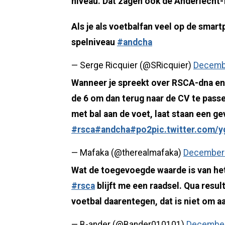
niveau. Dat zagen ook de Anderlecht-
Als je als voetbalfan veel op de smart
spelniveau
#andcha
— Serge Ricquier (@SRicquier)
Decembe
Wanneer je spreekt over RSCA-dna en 
de 6 om dan terug naar de CV te passen.
met bal aan de voet, laat staan een gev
#rsca
#andcha
#po2
pic.twitter.com/
— Mafaka (@therealmafaka)
December 
Wat de toegevoegde waarde is van het
#rsca
blijft me een raadsel. Qua resul
voetbal daarentegen, dat is niet om a
— B-ander (@Bander010101)
December