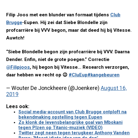
Filip Joos met een blunder van formaat tijdens
Club
Brugge
-Eupen. Hij zei dat Siebe Blondelle zijn
profcarrière bij VVV begon, maar dat deed hij bij Vitesse.
Auwtch!
“Siebe Blondelle begon zijn profcarrière bij VVV. Daarna
Dender. Enfin, niet de grote poegen.” Correctie
@Filipjoos
, hij begon bij Vitesse... Research verzorgen,
daar hebben we recht op 😉
#CluEup
#kangebeuren
— Wouter De Jonckheere (@Joenkere)
August 16,
2019
Lees ook:
Social media-account van Club Brugge ontploft na
bekendmaking opstelling tegen Eupen
Zo klonk de levensbelangrijke goal van Mbokani
tegen Plzen op Titanic-muziek (VIDEO)
Twitter zegt neen tegen terugkeer Anthony Vanden