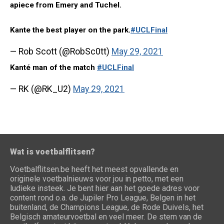
apiece from Emery and Tuchel.
Kante the best player on the park.
#UCLFinal
— Rob Scott (@RobSc0tt)
May 29, 2021
Kanté man of the match
#UCLFinal
— RK (@RK_U2)
May 29, 2021
Wat is voetbalflitsen?
Voetbalflitsen.be heeft het meest opvallende en
originele voetbalnieuws voor jou in petto, met een
ludieke insteek. Je bent hier aan het goede adres voor
content rond o.a. de Jupiler Pro League, Belgen in het
buitenland, de Champions League, de Rode Duivels, het
Belgisch amateurvoetbal en veel meer. De stem van de