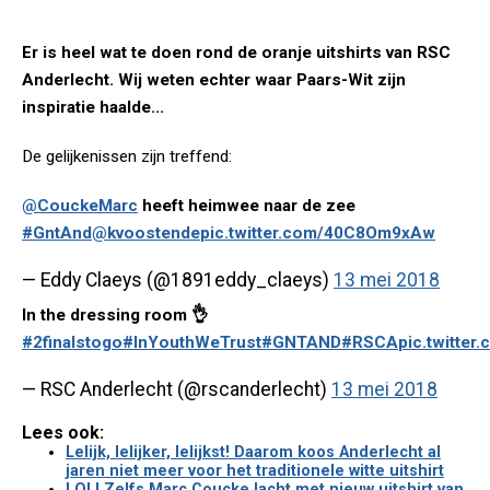
Er is heel wat te doen rond de oranje uitshirts van RSC
Anderlecht. Wij weten echter waar Paars-Wit zijn
inspiratie haalde...
De gelijkenissen zijn treffend:
@CouckeMarc
heeft heimwee naar de zee
#GntAnd
@kvoostende
pic.twitter.com/40C8Om9xAw
— Eddy Claeys (@1891eddy_claeys)
13 mei 2018
In the dressing room 👌
#2finalstogo
#InYouthWeTrust
#GNTAND
#RSCA
pic.twitte
— RSC Anderlecht (@rscanderlecht)
13 mei 2018
Lees ook:
Lelijk, lelijker, lelijkst! Daarom koos Anderlecht al
jaren niet meer voor het traditionele witte uitshirt
LOL! Zelfs Marc Coucke lacht met nieuw uitshirt van