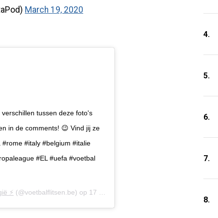
taPod)
March 19, 2020
4.
5.
erschillen tussen deze foto's
6.
n in de comments! 😉 Vind jij ze
#rome #italy #belgium #italie
7.
uropaleague #EL #uefa #voetbal
ië ⚡️
(@voetbalflitsen.be) op
17 Mrt 2020 om 2:22 (PDT)
8.