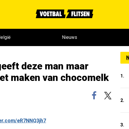
elgië
Nieuws
N
geeft deze man maar
 het maken van chocomelk
1.
2.
ter.com/eR7NNQ3jh7
3.