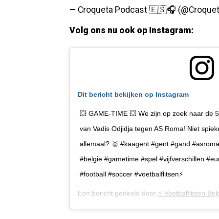
— Croqueta Podcast 🇪🇸🎧 (@Croque
Volg ons nu ook op Instagram:
Dit bericht bekijken op Instagram
💥 GAME-TIME 💥 We zijn op zoek naar de 5 v
van Vadis Odjidja tegen AS Roma! Niet spieke
allemaal? 🥇 #kaagent #gent #gand #asroma 
#belgie #gametime #spel #vijfverschillen #e
#football #soccer #voetbalflitsen⚡️
Een bericht gedeeld door
⚡️ Voetbalflitsen Belg