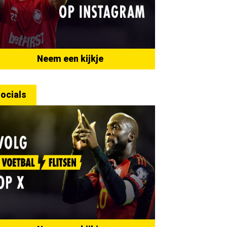
Neem een kijkje
ocials