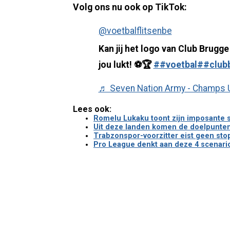
Volg ons nu ook op TikTok:
@voetbalflitsenbe
Kan jij het logo van Club Brugge
jou lukt! ⚽️🏆
##voetbal
##club
♬ Seven Nation Army - Champs 
Lees ook:
Romelu Lukaku toont zijn imposante six
Uit deze landen komen de doelpunten
Trabzonspor-voorzitter eist geen sto
Pro League denkt aan deze 4 scenario