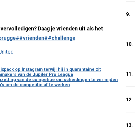
9.
 vervolledigen? Daag je vrienden uit als het
brugge
##vrienden
##challenge
10.
United
pack op Instagram terwijl hij in quarantaine zit
11.
makers van de Jupiler Pro League
pzetting van de competitie om scheidingen te vermijden
's om de competitie af te werken
12.
13.