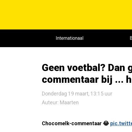
Internationaal
B
Geen voetbal? Dan 
commentaar bij ...
Donderdag 19 maart, 13:15 uur
Auteur: Maarten
Chocomelk-commentaar 😂
pic.twit