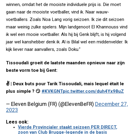
winnen, omdat het de mooiste individuele prijs is. Die moet
gaan naar de mooiste voetballer, vind ik. Naar wauw-
voetballers. Zoals Noa Lang vorig seizoen. Ik zie dit seizoen
maar weinig zulke spelers. Mijn landgenoot El Khannouss vind
ik wel een mooie voetballer. Als hij bij Genk blijft, is hij volgend
jaar wel kanshebber denk ik. Al is Bilal wel een middenvelder. Ik
kijk liever naar aanvallers, zoals Doku."
Tissoudali groeit de laatste maanden opnieuw naar zijn
beste vorm toe bij Gent:
✌️ | Deux buts pour Tarik Tissoudali, mais lequel était le
plus simple ? 😏
#KVKGNT
pic.twitter.com/duh4Yx98uZ
— Eleven Belgium (FR) (@ElevenBeFR)
December 27,
2023
Lees ook:
Vierde Provincialer staakt seizoen PER DIRECT,
zoon van Club Brugge-legende in de basis