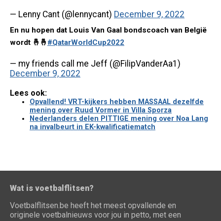
— Lenny Cant (@lennycant)
December 9, 2022
En nu hopen dat Louis Van Gaal bondscoach van België
wordt 🤞🤞
#QatarWorldCup2022
— my friends call me Jeff (@FilipVanderAa1)
December 9, 2022
Lees ook:
Opvallend! VRT-kijkers hebben MASSAAL dezelfde
mening over Ruud Vormer in Villa Sporza
Nederlanders delen PITTIGE mening over Noa Lang
na invalbeurt in EK-kwalificatiematch
Wat is voetbalflitsen?
Voetbalflitsen.be heeft het meest opvallende en
originele voetbalnieuws voor jou in petto, met een