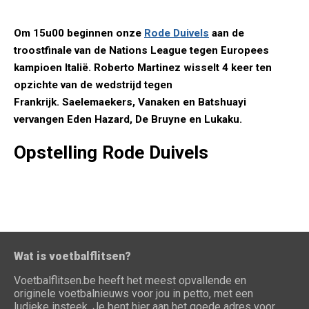
Om 15u00 beginnen onze
Rode Duivels
aan de
troostfinale van de Nations League tegen Europees
kampioen Italië. Roberto Martinez wisselt 4 keer ten
opzichte van de wedstrijd tegen
Frankrijk. Saelemaekers, Vanaken en Batshuayi
vervangen Eden Hazard, De Bruyne en Lukaku.
Opstelling Rode Duivels
Wat is voetbalflitsen?
Voetbalflitsen.be heeft het meest opvallende en
originele voetbalnieuws voor jou in petto, met een
ludieke insteek. Je bent hier aan het goede adres voor