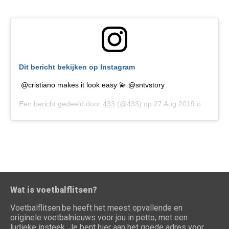
Dit bericht bekijken op Instagram
@cristiano makes it look easy 💫 @sntvstory
Een bericht gedeeld door
433
(@433) op
27 Aug 2019 om 5:54 (PDT)
Wat is voetbalflitsen?
Voetbalflitsen.be heeft het meest opvallende en
originele voetbalnieuws voor jou in petto, met een
ludieke insteek. Je bent hier aan het goede adres voor