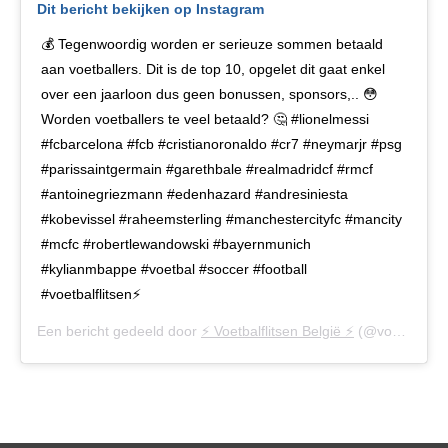
Dit bericht bekijken op Instagram
💰 Tegenwoordig worden er serieuze sommen betaald
aan voetballers. Dit is de top 10, opgelet dit gaat enkel
over een jaarloon dus geen bonussen, sponsors,.. 😳
Worden voetballers te veel betaald? 🤔 #lionelmessi
#fcbarcelona #fcb #cristianoronaldo #cr7 #neymarjr #psg
#parissaintgermain #garethbale #realmadridcf #rmcf
#antoinegriezmann #edenhazard #andresiniesta
#kobevissel #raheemsterling #manchestercityfc #mancity
#mcfc #robertlewandowski #bayernmunich
#kylianmbappe #voetbal #soccer #football
#voetbalflitsen⚡️
Een bericht gedeeld door
⚡️ Voetbalflitsen België ⚡️
(@voetbalflitsen.be) op