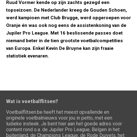
Ruud Vormer kende op zijn zachts gezegd een
topseizoen. De Nederlander kreeg de Gouden Schoen,
werd kampioen met Club Brugge, werd opgeroepen voor
Oranje én was ook nog eens de assistenkoning van de
Jupiler Pro League. Met 16 beslissende passes doet
niemand beter in de tien grootste voetbalcompetities
van Europa. Enkel Kevin De Bruyne kan zijn fraaie
statistiek evenaren.
Wat is voetbalflitsen?
Voetbalflitsen.be heeft het meest opvallende en
originele voetbalnieuws voor jou in petto, met een
ludieke insteek. Je bent hier aan het goede adres voor
content rond o.a. de Jupiler Pro League, Belgen in het
buitenland, de Champions League, de Rode Duivels, het