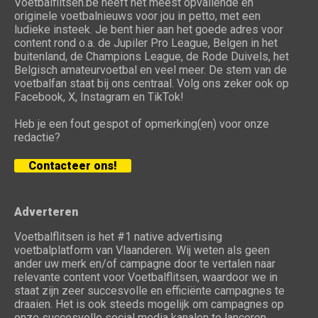
Voetbalflitsen.be heeft het meest opvallende en
originele voetbalnieuws voor jou in petto, met een
ludieke insteek. Je bent hier aan het goede adres voor
content rond o.a. de Jupiler Pro League, Belgen in het
buitenland, de Champions League, de Rode Duivels, het
Belgisch amateurvoetbal en veel meer. De stem van de
voetbalfan staat bij ons centraal. Volg ons zeker ook op
Facebook, X, Instagram en TikTok!
Heb je een fout gespot of opmerking(en) voor onze
redactie?
Contacteer ons!
Adverteren
Voetbalflitsen is het #1 native advertising
voetbalplatform van Vlaanderen. Wij weten als geen
ander uw merk en/of campagne door te vertalen naar
relevante content voor Voetbalflitsen, waardoor we in
staat zijn zeer succesvolle en efficiënte campagnes te
draaien. Het is ook steeds mogelijk om campagnes op
onze succesvolle social media kanalen te lanceren.