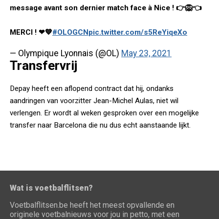
message avant son dernier match face à Nice ! 👉🦁👈
MERCI ! ❤💙
#OLOGCN
pic.twitter.com/s5ReYiqeXo
— Olympique Lyonnais (@OL)
May 23, 2021
Transfervrij
Depay heeft een aflopend contract dat hij, ondanks
aandringen van voorzitter Jean-Michel Aulas, niet wil
verlengen. Er wordt al weken gesproken over een mogelijke
transfer naar Barcelona die nu dus echt aanstaande lijkt.
Wat is voetbalflitsen?
Voetbalflitsen.be heeft het meest opvallende en
originele voetbalnieuws voor jou in petto, met een