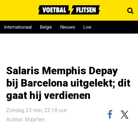
Internationaal
België
Nieuws
Live
Salaris Memphis Depay
bij Barcelona uitgelekt; dit
gaat hij verdienen
Zondag 23 mei, 22:18 uur
Auteur: Maarten