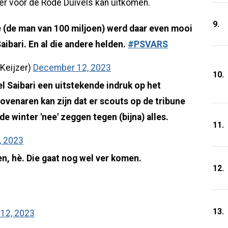
eer voor de Rode Duivels kan uitkomen.
9.
 (de man van 100 miljoen) werd daar even mooi
aibari. En al die andere helden.
#PSVARS
Keijzer)
December 12, 2023
10.
l Saibari een uitstekende indruk op het
ovenaren kan zijn dat er scouts op de tribune
 de winter 'nee' zeggen tegen (bijna) alles.
11.
, 2023
en, hè. Die gaat nog wel ver komen.
12.
13.
12, 2023