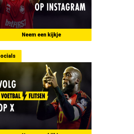
Neem een kijkje
ocials