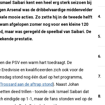
mael Saibari kent een heel erg sterk seizoen bij
gen Arsenal was de dribbelvaardige middenvelder
4.
le mooie acties. Zo zette hij in de tweede helft
 kwam afgelopen zomer nog voor een kleine 120
d, maar was geregeld de speelbal van Saibari. De
5.
tekende prestatie.
6.
een die PSV een warm hart toedraagt. De
e Eredivisie en kwalificeerden zich ook voor de
7.
insdag stond nog één duel op het programma,
Trossard aan de aftrap stond
). Naast Johan
tten deed trillen - toonde ook Ismael Saibari dat
8.
tch eindigde op 1-1, maar de fans stonden wel op de