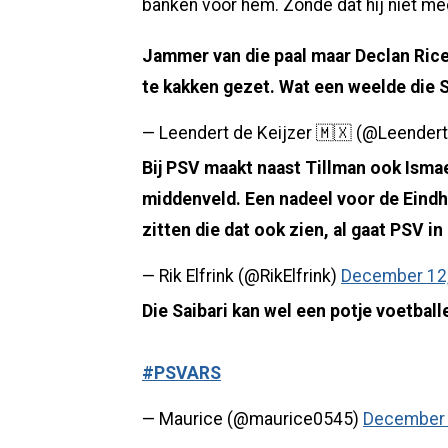
banken voor hem. Zonde dat hij niet m
Jammer van die paal maar Declan Rice
te kakken gezet. Wat een weelde die S
— Leendert de Keijzer 🇲🇽 (@Leendert
Bij PSV maakt naast Tillman ook Ismae
middenveld. Een nadeel voor de Eindh
zitten die dat ook zien, al gaat PSV in
— Rik Elfrink (@RikElfrink)
December 12
Die Saibari kan wel een potje voetball
#PSVARS
— Maurice (@maurice0545)
December 