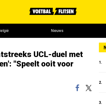
elgië
Nieuws
N
htstreeks UCL-duel met
n': "Speelt ooit voor
1.
2.
3.