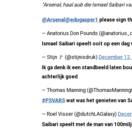
"Arsenal, haal aub die Ismael Saibari va
@Arsenal
@edugasper1
please sign th
— Anatorius Don Pounds (@anatorius_
Ismael Saibari speelt ooit op een dag
— Stijn 🚩 (@stijnisdruk)
December 12,
Ik ga denk ik een standbeeld laten bou
achterlijk goed
— Thomas Manning (@ThomasManning
#PSVARS
wat was het genieten van Sa
— Roel Visser (@dutchLAGalaxy)
Decem
Saibari speelt met de man van 100mil