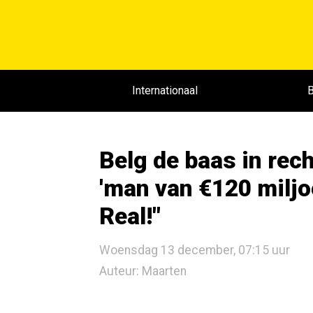
Internationaal
B
Belg de baas in rec
'man van €120 miljoe
Real!"
Woensdag 13 december, 07:15 uur
Auteur: Maarten