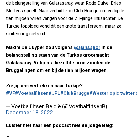
de belangstelling van Galatasaray, waar Rode Duivel Dries
Mertens speelt. Naar verluidt zou Club Brugge om en bij de
tien miljoen willen vangen voor de 21-jarige linksachter. De
Turkse topploeg vond dit een grote transfersom, maar ze
sluiten nog niets uit.
Maxim De Cuyper zou volgens
@ajansspor
in de
belangstelling staan van de Turkse grootmacht
Galatasaray. Volgens diezelfde bron zouden de
Bruggelingen om en bij de tien miljoen vragen.
Zie jij hem vertrekken naar Turkije?
#VF
#Voetbalflitsen
#JPL
#ClubBrugge
#Westerlo
pic.twitte
— Voetbalflitsen België (@VoetbalflitsenB)
December 18, 2022
Luister hier naar een podcast met de jonge Belg: