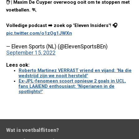
✋ | Maxim De Cuyper overwoog ooit om te stoppen met
voetballen. 🏃
Volledige podcast ➡️ zoek op 'Eleven Insiders'! 🎧
pic.twitter.com/o1zOg1JWXn
— Eleven Sports (NL) (@ElevenSportsBEn)
September 15, 2022
Lees ook:
Roberto Martinez VERRAST vriend en vijand: "Na die
wedstrijd zijn we nooit hersteld"
Ex-JPL-fenomeen scoort opnieuw 2 goals in UCL,
fans LAAIEND enthousiast: "Nigerianen in de
spotlights!"
Wat is voetbalflitsen?