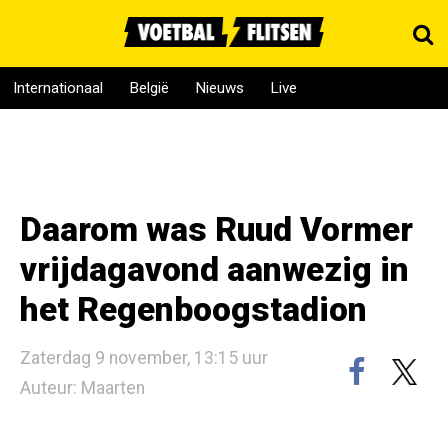
Internationaal
België
Nieuws
Live
Daarom was Ruud Vormer
vrijdagavond aanwezig in
het Regenboogstadion
Zaterdag 9 november, 13:15 uur
Auteur: Maarten