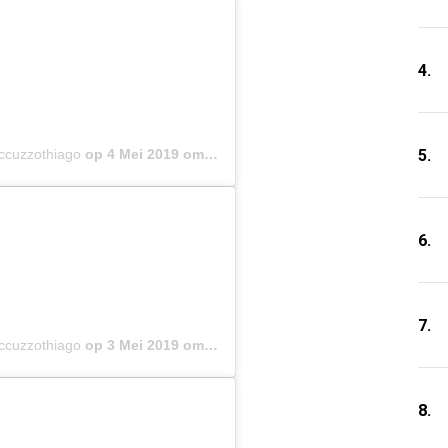
4.
5.
occuzzothiago
op
4 Mei 2019 om 5:23 (PDT)
6.
7.
occuzzothiago
op
3 Mei 2019 om 3:59 (PDT)
8.