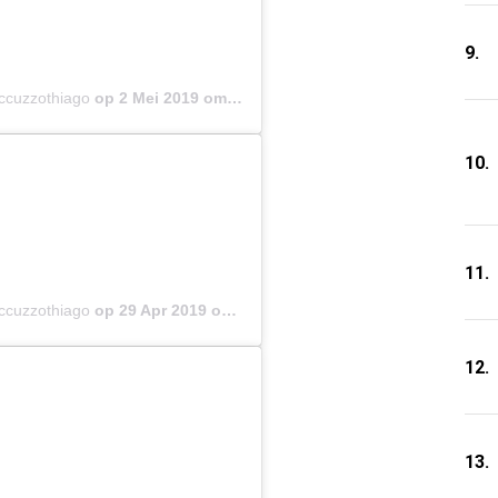
9.
occuzzothiago
op
2 Mei 2019 om 12:51 (PDT)
10.
11.
occuzzothiago
op
29 Apr 2019 om 5:50 (PDT)
12.
13.