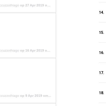
occuzzothiago
op
27 Apr 2019 om 2:41 (PDT)
14.
15.
occuzzothiago
op
16 Apr 2019 om 5:44 (PDT)
16.
17.
18.
occuzzothiago
op
9 Apr 2019 om 11:35 (PDT)