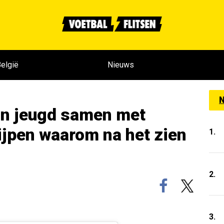
elgië
Nieuws
N
ijn jeugd samen met
rijpen waarom na het zien
1.
2.
3.