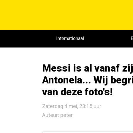
Internationaal
B
Messi is al vanaf z
Antonela... Wij beg
van deze foto's!
Zaterdag 4 mei, 23:15 uur
Auteur: peter