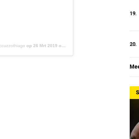
19.
20.
occuzzothiago
op
26 Mrt 2019 om 12:49 (PDT)
Mee
S