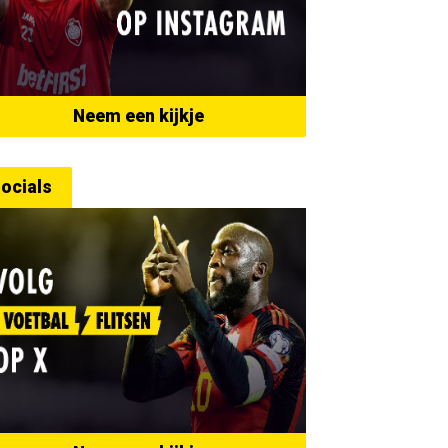
Neem een kijkje
ocials