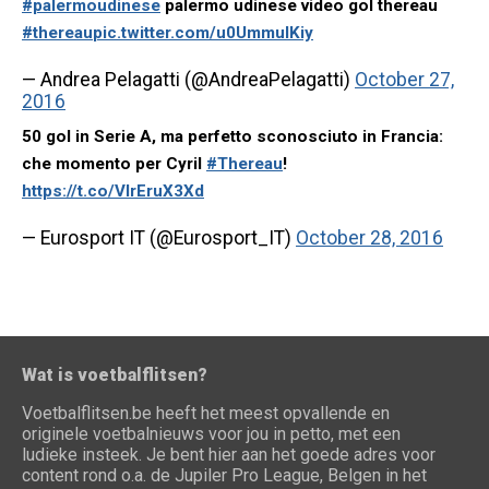
#palermoudinese
palermo udinese video gol thereau
#thereau
pic.twitter.com/u0UmmuIKiy
— Andrea Pelagatti (@AndreaPelagatti)
October 27,
2016
50 gol in Serie A, ma perfetto sconosciuto in Francia:
che momento per Cyril
#Thereau
!
https://t.co/VIrEruX3Xd
— Eurosport IT (@Eurosport_IT)
October 28, 2016
Wat is voetbalflitsen?
Voetbalflitsen.be heeft het meest opvallende en
originele voetbalnieuws voor jou in petto, met een
ludieke insteek. Je bent hier aan het goede adres voor
content rond o.a. de Jupiler Pro League, Belgen in het