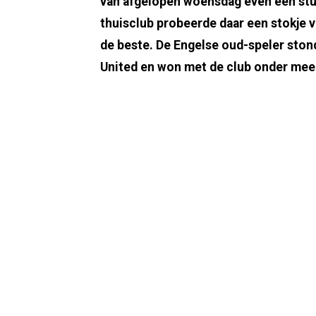
van afgelopen woensdag even een stuk
thuisclub probeerde daar een stokje v
de beste. De Engelse oud-speler stond
United en won met de club onder meer 