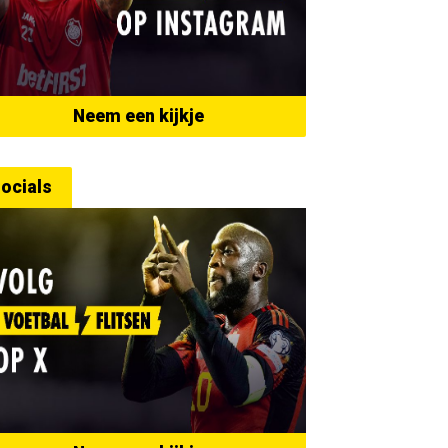
Neem een kijkje
ocials