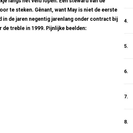
je langs het veld lopen. Een steward van de
oor te steken. Gênant, want May is niet de eerste
 in de jaren negentig jarenlang onder contract bij
4.
de treble in 1999. Pijnlijke beelden:
5.
6.
7.
8.