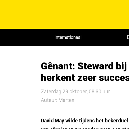
Internationaal
B
Gênant: Steward bi
herkent zeer succes
Zaterdag 29 oktober, 08:30 uur
Auteur: Marten
David May wilde tijdens het bekerdue