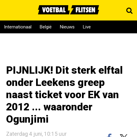
Internationaal
België
Nieuws
Live
PIJNLIJK! Dit sterk elftal
onder Leekens greep
naast ticket voor EK van
2012 ... waaronder
Ogunjimi
Zaterdag 4 juni, 10:15 uur