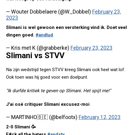
— Wouter Dobbelaere (@W_Dobbel)
February 23,
2023
Slimani is wel gewoon een versterking vind ik. Doet veel
dingen goed.
#andlud
— Kris met K (@grabberke)
February 23, 2023
Slimani vs STVV
Na zijn wedstrijd tegen STVV kreeg Slimani ook heel wat lof.
Ook toen was hij goed voor een doelpunt.
"Ik durfde kritiek te geven op Slimani. Het spijt me!"
J'ai osé critiquer Slimani excusez-moi
— MARTINHO🇧🇪 (@belfootx)
February 12, 2023
2-0 Slimani 🥳
F#ck all the haters
#andstv