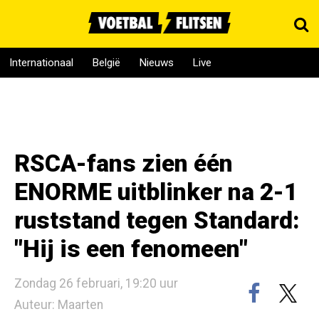
Internationaal
België
Nieuws
Live
RSCA-fans zien één
ENORME uitblinker na 2-1
ruststand tegen Standard:
"Hij is een fenomeen"
Zondag 26 februari, 19:20 uur
Auteur: Maarten