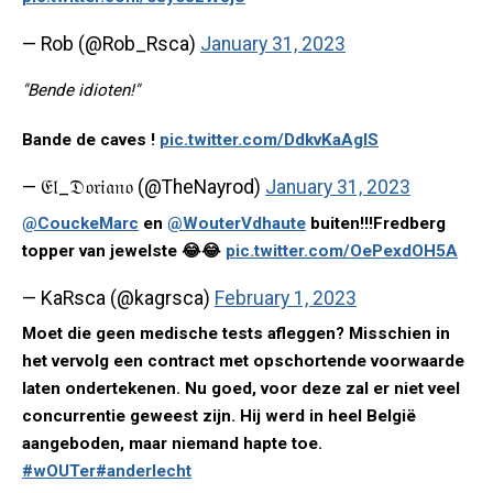
— Rob (@Rob_Rsca)
January 31, 2023
"Bende idioten!"
Bande de caves !
pic.twitter.com/DdkvKaAglS
— 𝔈𝔩_𝔇𝔬𝔯𝔦𝔞𝔫𝔬 (@TheNayrod)
January 31, 2023
@CouckeMarc
en
@WouterVdhaute
buiten!!!Fredberg
topper van jewelste 😂😂
pic.twitter.com/OePexdOH5A
— KaRsca (@kagrsca)
February 1, 2023
Moet die geen medische tests afleggen? Misschien in
het vervolg een contract met opschortende voorwaarde
laten ondertekenen. Nu goed, voor deze zal er niet veel
concurrentie geweest zijn. Hij werd in heel België
aangeboden, maar niemand hapte toe.
#wOUTer
#anderlecht