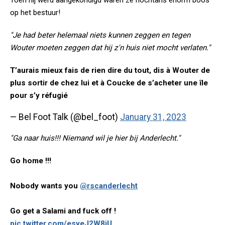
Toen hij werd aangekondigd waren ze nochtans enorm boos
op het bestuur!
"Je had beter helemaal niets kunnen zeggen en tegen
Wouter moeten zeggen dat hij z'n huis niet mocht verlaten."
T’aurais mieux fais de rien dire du tout, dis à Wouter de
plus sortir de chez lui et à Coucke de s’acheter une île
pour s’y réfugié
— Bel Foot Talk (@bel_foot)
January 31, 2023
"Ga naar huis!!! Niemand wil je hier bij Anderlecht."
Go home !!!
Nobody wants you
@rscanderlecht
Go get a Salami and fuck off !
pic.twitter.com/esyeJ2W8jU