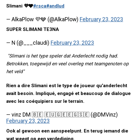
Slimani 💜🩶
#rsca
#andlud
— AlkaPlow 💜🩶 (@AlkaPlow)
February 23, 2023
SUPER SLIMANI TE3NA
— N (@___claudi)
February 23, 2023
"Slimani is het type speler dat Anderlecht nodig had.
Betrokken, toegewijd en veel overleg met teamgenoten op
het veld"
Rien a dire Slimani est le type de joueur qu'anderlecht
avait besoin. Impliqué, engagé et beaucoup de dialogue
avec les coéquipiers sur le terrain.
— vinz DM 🇧🇪 🇪🇺🇬🇪🇪🇬🇸🇪 (@DMVinz)
February 23, 2023
Ook al gewoon een aanspeelpunt. En terug iemand die
wat weegt op een verdediging.