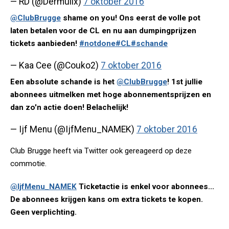
— RD (@Dermullx)
7 oktober 2016
@ClubBrugge
shame on you! Ons eerst de volle pot
laten betalen voor de CL en nu aan dumpingprijzen
tickets aanbieden!
#notdone
#CL
#schande
— Kaa Cee (@Couko2)
7 oktober 2016
Een absolute schande is het
@ClubBrugge
! 1st jullie
abonnees uitmelken met hoge abonnementsprijzen en
dan zo'n actie doen! Belachelijk!
— Ijf Menu (@IjfMenu_NAMEK)
7 oktober 2016
Club Brugge heeft via Twitter ook gereageerd op deze
commotie.
@IjfMenu_NAMEK
Ticketactie is enkel voor abonnees...
De abonnees krijgen kans om extra tickets te kopen.
Geen verplichting.