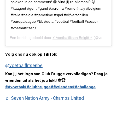
spieken in de comments! 😉 Vind jij ze allemaal? 🥇
#kaagent #gent #gand #asroma #rome #italy #belgium
#italie #belgie #gametime #spel #vijfverschillen
#europaleague #EL #uefa #voetbal #football #soccer
#voetbalflitsen⚡️
Een bericht gedeeld door
⚡️ Voetbalflitsen België ⚡️
(@voetbalflitsen.be) op
Volg ons nu ook op TikTok:
@voetbalflitsenbe
Kan jij het logo van Club Brugge vervolledigen? Daag je
vrienden uit als het jou lukt! ⚽️🏆
##voetbal
##clubbrugge
##vrienden
##challenge
♬ Seven Nation Army - Champs United