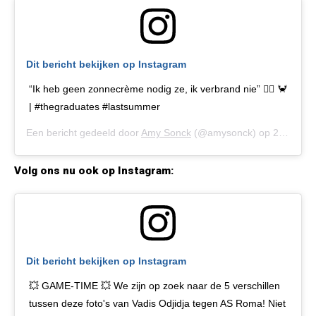
Dit bericht bekijken op Instagram
“Ik heb geen zonnecrème nodig ze, ik verbrand nie” 👉🏼 🦀
| #thegraduates #lastsummer
Een bericht gedeeld door
Amy Sonck
(@amysonck) op
21 Mrt 2020 om 7:07 (PDT)
Volg ons nu ook op Instagram:
Dit bericht bekijken op Instagram
💥 GAME-TIME 💥 We zijn op zoek naar de 5 verschillen
tussen deze foto's van Vadis Odjidja tegen AS Roma! Niet