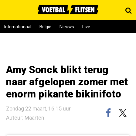
Internationaal
België
Nieuws
Live
Amy Sonck blikt terug
naar afgelopen zomer met
enorm pikante bikinifoto
Zondag 22 maart, 16:15 uur
Auteur: Maarten