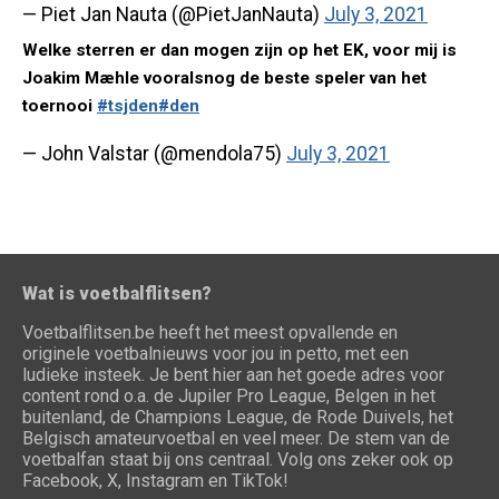
— Piet Jan Nauta (@PietJanNauta)
July 3, 2021
Welke sterren er dan mogen zijn op het EK, voor mij is
Joakim Mæhle vooralsnog de beste speler van het
toernooi
#tsjden
#den
— John Valstar (@mendola75)
July 3, 2021
Wat is voetbalflitsen?
Voetbalflitsen.be heeft het meest opvallende en
originele voetbalnieuws voor jou in petto, met een
ludieke insteek. Je bent hier aan het goede adres voor
content rond o.a. de Jupiler Pro League, Belgen in het
buitenland, de Champions League, de Rode Duivels, het
Belgisch amateurvoetbal en veel meer. De stem van de
voetbalfan staat bij ons centraal. Volg ons zeker ook op
Facebook, X, Instagram en TikTok!