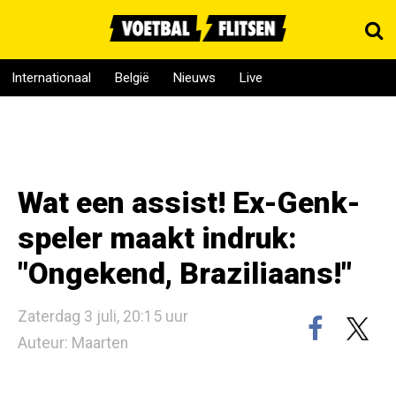
Internationaal
België
Nieuws
Live
Wat een assist! Ex-Genk-
speler maakt indruk:
"Ongekend, Braziliaans!"
Zaterdag 3 juli, 20:15 uur
Auteur: Maarten