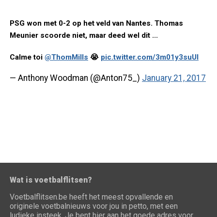
PSG won met 0-2 op het veld van Nantes. Thomas
Meunier scoorde niet, maar deed wel dit ...
Calme toi
@ThomMills
😭
pic.twitter.com/3m01y3suUl
— Anthony Woodman (@Anton75_)
January 21, 2017
Wat is voetbalflitsen?
Voetbalflitsen.be heeft het meest opvallende en
originele voetbalnieuws voor jou in petto, met een
ludieke insteek. Je bent hier aan het goede adres voor