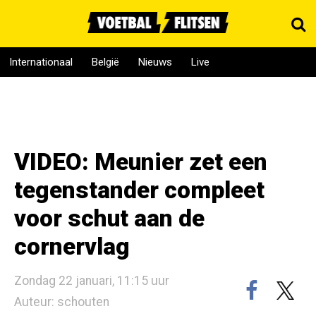
Internationaal
België
Nieuws
Live
VIDEO: Meunier zet een
tegenstander compleet
voor schut aan de
cornervlag
Zondag 22 januari, 11:15 uur
Auteur: schouten