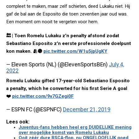
compleet te maken, maar zelf schieten, deed Lukaku niet. Hij
gaf de bal aan de Esposito die toen zeventien jaar oud was.
Een moment om nooit te vergeten voor hem.
🔙 | Toen Romelu Lukaku z'n penalty afstond zodat
Sebastiano Esposito z'n eerste professionele doelpunt
kon maken. 🫂🟣
pic.twitter.com/W1u5jpUgKY
— Eleven Sports (NL) (@ElevenSportsBEn)
July 4,
2022
Romelu Lukaku gifted 17-year-old Sebastiano Esposito
a penalty, which he converted for his first Serie A goal
❤️
pic.twitter.com/9v7GZegi0F
— ESPN FC (@ESPNFC)
December 21, 2019
Lees ook:
Juventus-fans hebben heel erg DUIDELIJKE mening
over mogelijke komst van Romelu Lukaku
Ooit zéér dure RSCA-flop, nu ONGELOOFLIJK goed